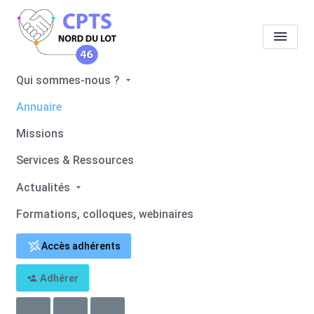
Qui sommes-nous ?
Tous les professionnels de
Annuaire
santé
Véronique LAMBERT
Missions
Accueil
Tous les professionnels de santé
Services & Ressources
Tous les professionnels de santé
Véronique LAMBERT
Actualités
Formations, colloques, webinaires
Retour
Adhérer
Véronique LAMBERT