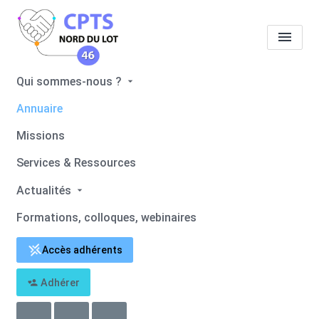
Qui sommes-nous ?
Tous les professionnels de
Annuaire
santé
Joelle DUCHENNE
Missions
Accueil
Tous les professionnels de santé
Services & Ressources
Tous les professionnels de santé
Joelle DUCHENNE
Actualités
Formations, colloques, webinaires
Retour
Adhérer
Joelle DUCHENNE