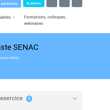
Adhérer
Formations, colloques,
alités
webinaires
iste SENAC
aptiste SENAC
'exercice
1