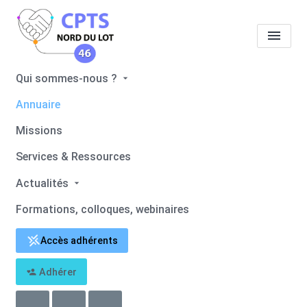
Qui sommes-nous ?
Tous les professionnels de
Annuaire
santé
Isabelle ODIN
Missions
Accueil
Tous les professionnels de santé
Services & Ressources
Tous les professionnels de santé
Isabelle ODIN
Actualités
Formations, colloques, webinaires
Retour
Adhérer
Isabelle ODIN